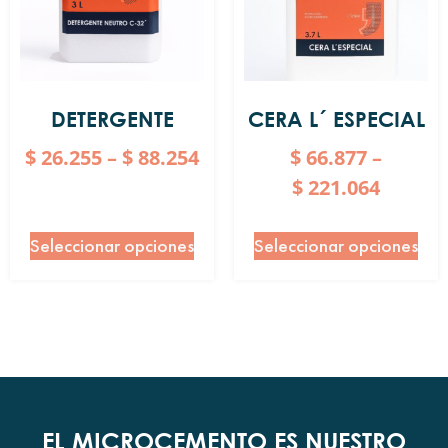
DETERGENTE
CERA L´ ESPECIAL
$
26.255
–
$
88.254
$
66.877
–
$
221.064
Seleccionar opciones
Seleccionar opciones
EL MICROCEMENTO ES NUESTRO