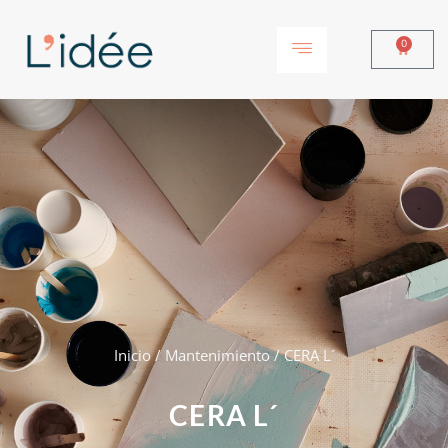
0
Inicio
/
Mantenimiento
/ CERA L´
CERA L´