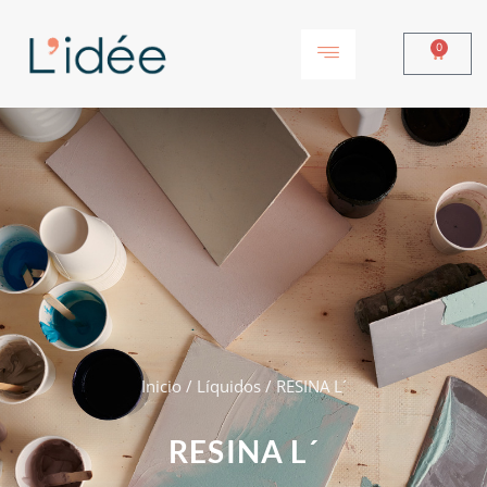
0
Inicio
/
Líquidos
/ RESINA L´
RESINA L´